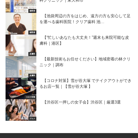
科クリニック｜東大和市
歯医者
【池袋周辺の方をはじめ、遠方の方も安心して足
を運べる歯科医院！クリア歯科 池…
歯医者
【“忙しいあなたも大丈夫！”週末も来院可能な皮
膚科｜港区】
皮膚科
【最新技術もお任せください】地域密着の林クリ
ニック｜調布
皮膚科
【コロナ対策】雪が谷大塚 でテイクアウトができ
るお店一覧｜【雪が谷大塚 】
コロナ対策
【渋谷区一押しの女子会】渋谷区｜厳選3選
グルメ