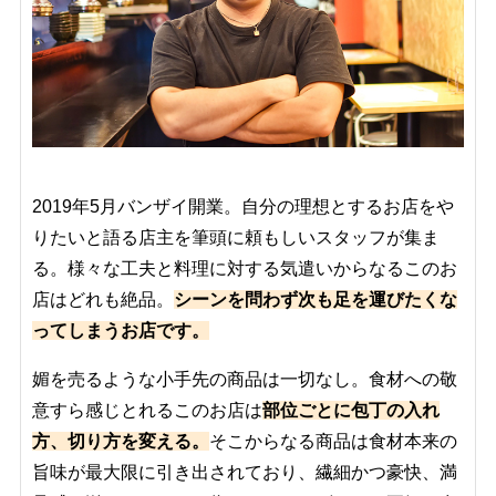
2019年5月バンザイ開業。自分の理想とするお店をや
りたいと語る店主を筆頭に頼もしいスタッフが集ま
る。様々な工夫と料理に対する気遣いからなるこのお
店はどれも絶品。
シーンを問わず次も足を運びたくな
ってしまうお店です。
媚を売るような小手先の商品は一切なし。食材への敬
意すら感じとれるこのお店は
部位ごとに包丁の入れ
方、切り方を変える。
そこからなる商品は食材本来の
旨味が最大限に引き出されており、繊細かつ豪快、満