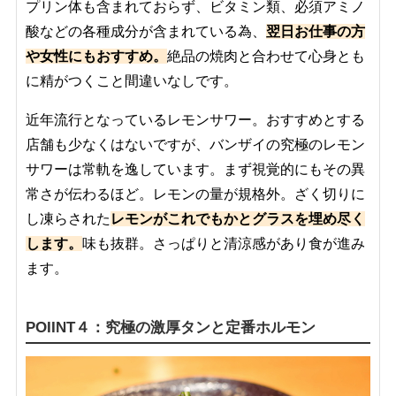
プリン体も含まれておらず、ビタミン類、必須アミノ
酸などの各種成分が含まれている為、
翌日お仕事の方
や女性にもおすすめ。
絶品の焼肉と合わせて心身とも
に精がつくこと間違いなしです。
近年流行となっているレモンサワー。おすすめとする
店舗も少なくはないですが、バンザイの究極のレモン
サワーは常軌を逸しています。まず視覚的にもその異
常さが伝わるほど。レモンの量が規格外。ざく切りに
し凍らされた
レモンがこれでもかとグラスを埋め尽く
します。
味も抜群。さっぱりと清涼感があり食が進み
ます。
POIINT４：究極の激厚タンと定番ホルモン