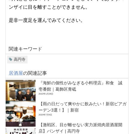
ンザイに目を離すことができません。
是非一度足を運んでみてください。
関連キーワード
高円寺
居酒屋
の関連記事
『海鮮の個性がみなぎる小料理店』和食 誠
壱番館｜葛飾区青砥
2022年1月28日
【雨の日だって爽やかに飲みたい！新宿ビアガ
ーデン3選！】｜新宿
2020年7月9日
【激戦区、目が離せない実力派焼肉居酒屋開
店】バンザイ | 高円寺