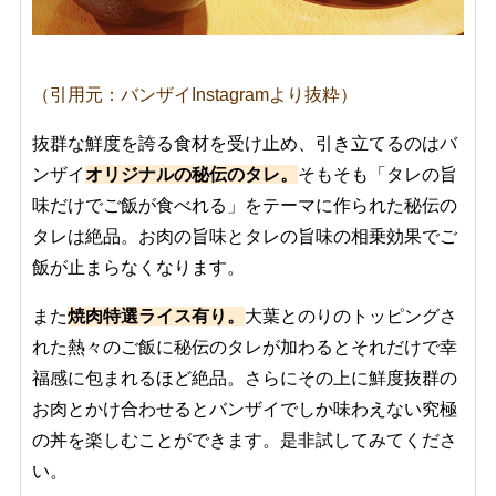
（引用元：バンザイInstagramより抜粋）
抜群な鮮度を誇る食材を受け止め、引き立てるのはバ
ンザイ
オリジナルの秘伝のタレ。
そもそも「タレの旨
味だけでご飯が食べれる」をテーマに作られた秘伝の
タレは絶品。お肉の旨味とタレの旨味の相乗効果でご
飯が止まらなくなります。
また
焼肉特選ライス有り。
大葉とのりのトッピングさ
れた熱々のご飯に秘伝のタレが加わるとそれだけで幸
福感に包まれるほど絶品。さらにその上に鮮度抜群の
お肉とかけ合わせるとバンザイでしか味わえない究極
の丼を楽しむことができます。是非試してみてくださ
い。