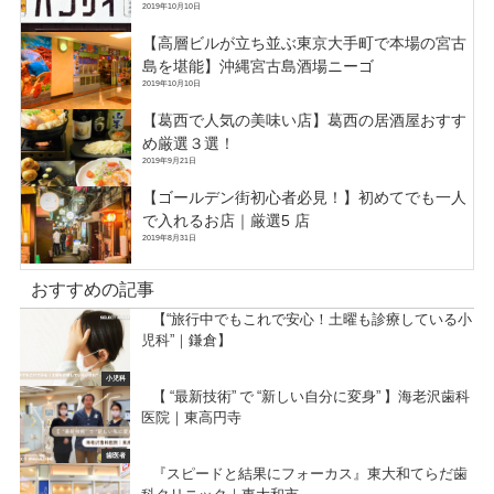
2019年10月10日
【高層ビルが立ち並ぶ東京大手町で本場の宮古
島を堪能】沖縄宮古島酒場ニーゴ
2019年10月10日
【葛西で人気の美味い店】葛西の居酒屋おすす
め厳選３選！
2019年9月21日
【ゴールデン街初心者必見！】初めてでも一人
で入れるお店｜厳選5 店
2019年8月31日
おすすめの記事
【“旅行中でもこれで安心！土曜も診療している小
児科”｜鎌倉】
小児科
【 “最新技術” で “新しい自分に変身” 】海老沢歯科
医院｜東高円寺
歯医者
『スピードと結果にフォーカス』東大和てらだ歯