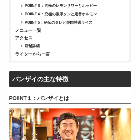
POIINT３：究極のレモンサワーとホッピー
POIINT４：究極の激厚タンと定番ホルモン
POIINT 5：秘伝のタレと焼肉特選ライス
メニュー一覧
アクセス
店舗詳細
ライターから一言
バンザイの主な特徴
POIINT１：バンザイとは