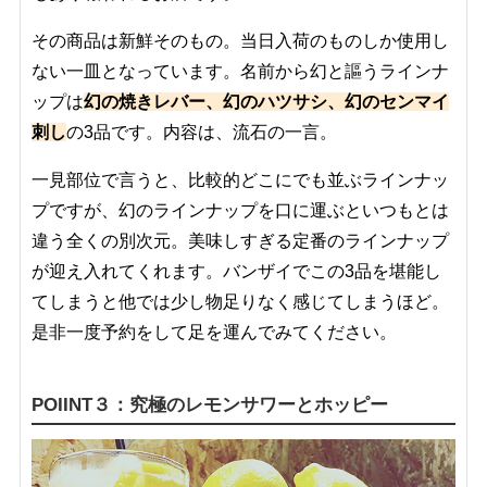
その商品は新鮮そのもの。当日入荷のものしか使用し
ない一皿となっています。名前から幻と謳うラインナ
ップは
幻の焼きレバー、幻のハツサシ、幻のセンマイ
刺し
の3品です。内容は、流石の一言。
一見部位で言うと、比較的どこにでも並ぶラインナッ
プですが、幻のラインナップを口に運ぶといつもとは
違う全くの別次元。美味しすぎる定番のラインナップ
が迎え入れてくれます。バンザイでこの3品を堪能し
てしまうと他では少し物足りなく感じてしまうほど。
是非一度予約をして足を運んでみてください。
POIINT３：究極のレモンサワーとホッピー