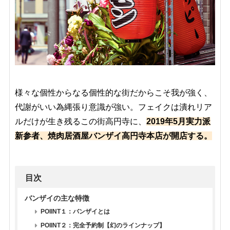
様々な個性からなる個性的な街だからこそ我が強く、
代謝がいい為縄張り意識が強い。フェイクは潰れリア
ルだけが生き残るこの街高円寺に、
2019年5月実力派
新参者、焼肉居酒屋バンザイ高円寺本店が開店する。
目次
バンザイの主な特徴
POIINT１：バンザイとは
POIINT２：完全予約制【幻のラインナップ】