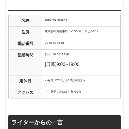
BROWN Nakano
名称
東京都中野区中野５-57-5 マルヤビル201
住所
03-5942-4518
電話番号
[平日]10:00~21:00
営業時間
[日曜]9:00~19:00
不定休(
12/31から1/4は休業日)
定休日
「中野駅」北口より徒歩3分
アクセス
ライターからの一言