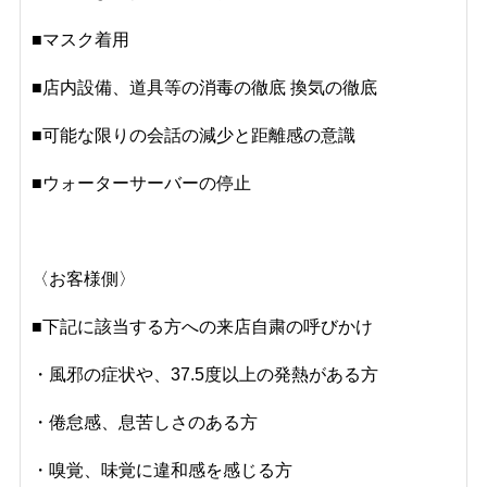
■
マスク着用
■
店内設備、道具等の消毒の徹底 換気の徹底
■
可能な限りの会話の減少と距離感の意識
■
ウォーターサーバーの停止
〈お客様側〉
■下記に該当する方への来店自粛の呼びかけ
・
風邪の症状や、37.5度以上の発熱がある方
・
倦怠感、息苦しさのある方
・
嗅覚、味覚に違和感を感じる方