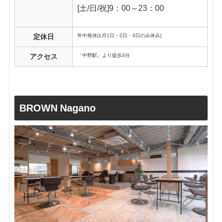
[土/日/祝]9：00～23：00
年中無休(1月1日・2日・3日のみ休み)
定休日
「中野駅」より徒歩3分
アクセス
BROWN Nagano