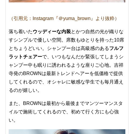
（引用元：Instagram『＠yuma_brown』より抜粋）
落ち着いた
ウッディーな内装
とかつ自然の光が織りな
すシンプルで優しい空間。席数もゆとりを持った10席
とちょうどいい。シャンプー台は高級感のある
フルフ
ラットチェアー
で、いつもなんだか緊張してしまうシ
ャンプー中も眠りに誘われるような座りご心地。吉祥
寺発のBROWNは最新トレンドヘアーを低価格で提供
してくれるので、オシャレに敏感な学生でも毎月通え
るのが嬉しい。
また、BROWNは最初から最後までマンツーマンスタ
イルで施術してくれるので、初めて行く方にも心強
い。