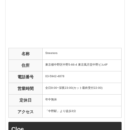
Streeters
名称
東京都中野区中野5-66-4 東京風月堂中野ビル4F
住所
03-5942-4878
電話番号
全日9:00~深夜23:00(カット最終受付22:00)
営業時間
年中無休
定休日
「中野駅」より徒歩3分
アクセス
Cloe