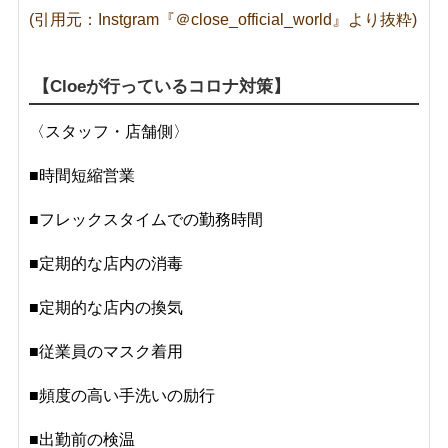
(引用元：Instgram『＠close_official_world』より抜粋)
【Cloeが行っているコロナ対策】
〈スタッフ・店舗側〉
■時間短縮営業
■
フレックスタイムでの勤務時間
■
定期的な店内の消毒
■
定期的な店内の換気
■
従業員のマスク着用
■
頻度の高い手洗いの励行
■
出勤前の検温