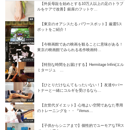
【外反母趾を始めとする10万人以上の足のトラブ
ルをケアで改善】銀座のフットケ…
健康
【東京のオアシスたる パワースポット】厳選5ス
ポットをご紹介！
レジャー
【今映画館であの映画を観ることに意味がある！
東京の映画館でみられる名作映画特…
ピックアップ
【特別な時間をお届けする】Hermitage Infini(エル
ミタージュ …
エステ
【ひとりだけなんてもったいない！】友達やパー
トナーと一緒にコルギを受けるなら…
エステ
【次世代ダイエット】心地よい空間であなた専用
のトレーニングを・・『Venus…
ストレッチ
【子供からシニアまで】個性的でユーモアなTRス