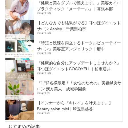
『健康と美をダブルで整えます。』美容カイロ
プラクティック「メーテール」｜幕張本郷
2022年7月28日
【どんな方でも結果がでる】耳つぼダイエット
サロン Ashley｜千葉県柏市
2022年7月25日
『時短と洗練を両立するトータルビューティー
サロン』美容室アンジェリック｜府中
2022年7月22日
『健康的な自分にアップデートしませんか？』
耳つぼダイエットCOCOYELL｜柏市逆井
2022年7月13日
『1日2名様限定！！女性のための』美容鍼灸サ
ロン 漢方美人｜成城学園前
2022年7月7日
【インナーから『キレイ』を叶えます。】
Beauty salon miel｜埼玉県越谷
2022年7月5日
おすすめの記事