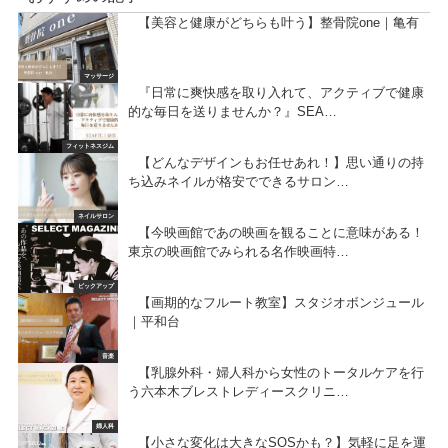
【美容と健康がどちらも叶う】整骨院one｜亀有
マッサージ
『日常に爽快感を取り入れて、アクティブで健康
的な毎日を送りませんか？』SEA…
フィットネスジム
【どんなデザインもお任せあれ！】思い通りの持
ち込みネイルが格安でできるサロン…
ネイルサロン
【今映画館であの映画を観ることに意味がある！
東京の映画館でみられる名作映画特…
ピックアップ
【画期的なフルート教室】スタジオボンジュール
｜平和台
音楽
【乳腺外科・婦人科から女性のトータルケアを行
う六本木ブレストレディースクリニ…
婦人科
【小さな変化は大きなSOSかも？】気軽に足を運