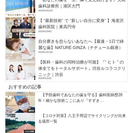
歯科診療所｜港区大門
2022年3月22日
【 “最新技術” で “新しい自分に変身” 】海老沢
歯科医院｜東高円寺
2022年3月8日
自分磨きを怠らないあなたへ【最速・1日で綺
麗な歯】NATURE GINZA（ナチュール銀座）
2022年2月14日
【医科・歯科の同時治療が可能】『“ ヒト ” の
体全てをトータルサポート』渋谷ルコラコクリ
ニック｜渋谷
2022年2月3日
おすすめの記事
【予防歯科であなたの歯を守る】歯科医師歴28
年！確かな技術ここにあり『すずき…
歯医者
【コロナ対策】八王子周辺でサイクリングが出来
る場所一覧
コロナ対策