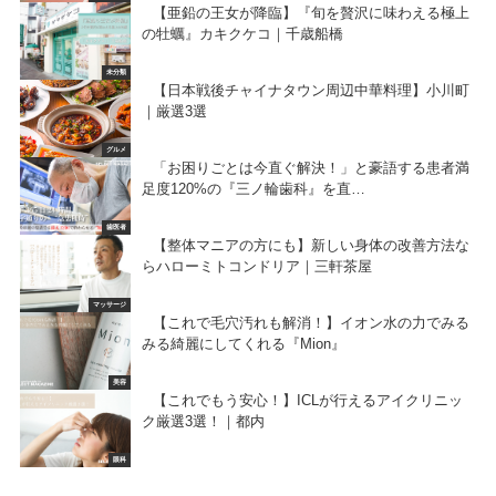
【亜鉛の王女が降臨】『旬を贅沢に味わえる極上
の牡蠣』カキクケコ｜千歳船橋
未分類
【日本戦後チャイナタウン周辺中華料理】小川町
｜厳選3選
グルメ
「お困りごとは今直ぐ解決！」と豪語する患者満
足度120%の『三ノ輪歯科』を直…
歯医者
【整体マニアの方にも】新しい身体の改善方法な
らハローミトコンドリア｜三軒茶屋
マッサージ
【これで毛穴汚れも解消！】イオン水の力でみる
みる綺麗にしてくれる『Mion』
美容
【これでもう安心！】ICLが行えるアイクリニッ
ク厳選3選！｜都内
眼科