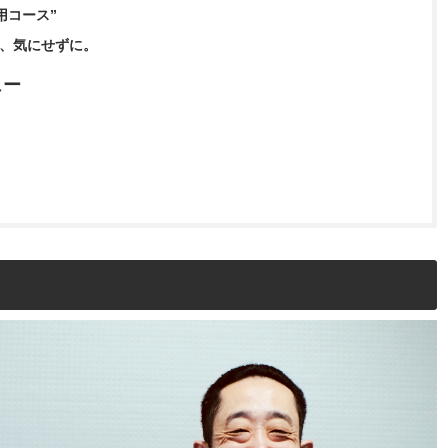
用コース”
んて、気にせずに。
ュー