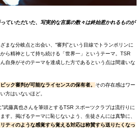
語っていただいた、写実的な言葉の数々は終始惹かれるものが
ざまな分岐点と出会い、“審判”という目線でトランポリンに
から精神として持ち続ける「世界一」というテーマ。TSR
さん自身がそのテーマを達成した方であるという点は間違いな
ンピック審判が可能なライセンスの保有者。
その存在感はワー
ない方はいないほど。
”武藤真也さんを筆頭とするTSR スポーツクラブは流行りに
します。掲げるテーマに恥じないよう、生徒さんには真摯に、
タリティのような感覚すら覚える対応は称賛すら送りたくなっ