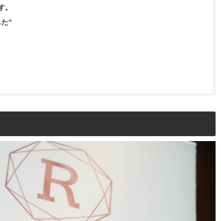
す。
た”