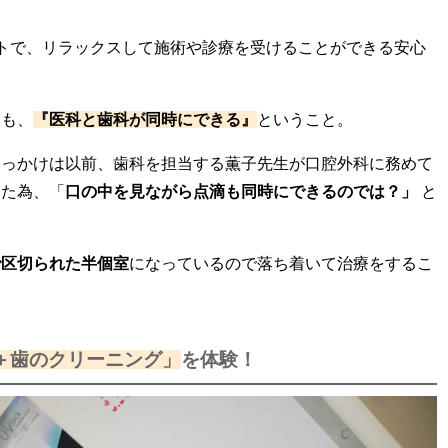
トで、リラックスして施術や診療を受けることができる安心
ても、
『医科と歯科が同時にできる』
ということ。
きっかけは以前、歯科を担当する薫子先生が口腔外科に務めて
いた為、「
口の中を見ながら点滴も同時にできるのでは？」
と
で区切られた半個室
になっているので落ち着いて治療をするこ
＋歯のクリーニング」
を体験！