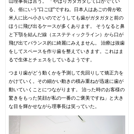
山理事長は言う。 「やはりガタガタして口がでてい
る、俗にいう“口ごぼ”ですね。日本人はあごの骨が欧
米人に比べ小さいのでどうしても歯がガタガタと前の
ほうに飛び出るケースが多くあります。 そうなると鼻
と下顎を結んだ線（エステティックライン）から口が
飛び出てバランス的に綺麗にみえません。 治療は抜歯
をしてスペースを作り歯を整えていきます。これはま
るで生体とチェスをしているようです。
つまり歯がどう動くかを予測して先回りして矯正力を
かけていく。その細かい動きの積み重ねが迅速に歯が
動いていくことにつながります。 治った時のお客様の
驚きをもった笑顔が私の一番のご褒美ですね」と大き
な目を輝かせながら理事長は笑っていた。