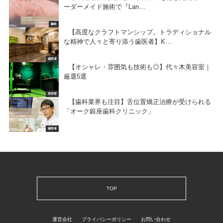
ーダーメイド施術で『Lan…
鍼灸
【高度なクラフトマンシップ。トラディショナル
な精神で人々と寄り添う歯医者】K…
歯医者
【オシャレ・雰囲気も技術も◎】代々木美容室｜
厳選5選
美容室
【歯科業界も注目】舌位置矯正治療が受けられる
「オーク銀座歯科クリニック」
歯医者
TOP
運営会社
プライバシーポリシー
お問い合わせ