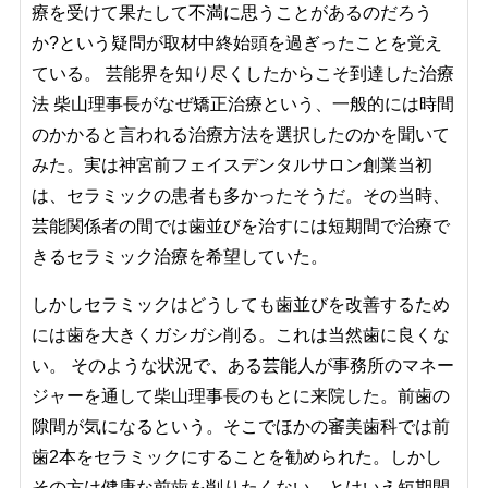
療を受けて果たして不満に思うことがあるのだろう
か?という疑問が取材中終始頭を過ぎったことを覚え
ている。 芸能界を知り尽くしたからこそ到達した治療
法 柴山理事長がなぜ矯正治療という、一般的には時間
のかかると言われる治療方法を選択したのかを聞いて
みた。実は神宮前フェイスデンタルサロン創業当初
は、セラミックの患者も多かったそうだ。その当時、
芸能関係者の間では歯並びを治すには短期間で治療で
きるセラミック治療を希望していた。
しかしセラミックはどうしても歯並びを改善するため
には歯を大きくガシガシ削る。これは当然歯に良くな
い。 そのような状況で、ある芸能人が事務所のマネー
ジャーを通して柴山理事長のもとに来院した。前歯の
隙間が気になるという。そこでほかの審美歯科では前
歯2本をセラミックにすることを勧められた。しかし
その方は健康な前歯を削りたくない、とはいえ短期間