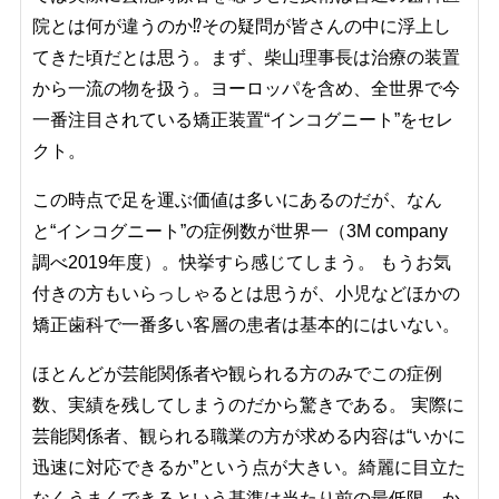
院とは何が違うのか⁉️その疑問が皆さんの中に浮上し
てきた頃だとは思う。まず、柴山理事長は治療の装置
から一流の物を扱う。ヨーロッパを含め、全世界で今
一番注目されている矯正装置“インコグニート”をセレ
クト。
この時点で足を運ぶ価値は多いにあるのだが、なん
と“インコグニート”の症例数が世界一（3M company
調べ2019年度）。快挙すら感じてしまう。 もうお気
付きの方もいらっしゃるとは思うが、小児などほかの
矯正歯科で一番多い客層の患者は基本的にはいない。
ほとんどが芸能関係者や観られる方のみでこの症例
数、実績を残してしまうのだから驚きである。 実際に
芸能関係者、観られる職業の方が求める内容は“いかに
迅速に対応できるか”という点が大きい。綺麗に目立た
なくうまくできるという基準は当たり前の最低限。か