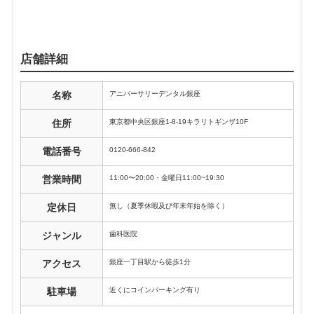
店舗詳細
アニバーサリーデンタル銀座
名称
東京都中央区銀座1-8-19キラリトギンザ10F
住所
0120-666-842
電話番号
11:00〜20:00・金曜日11:00~19:30
営業時間
無し（夏季休暇及び年末年始を除く）
定休日
歯科医院
ジャンル
銀座一丁目駅から徒歩1分
アクセス
近くにコインパーキング有り
駐車場