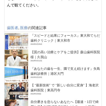
んで観てください。
歯医者
,
医療
の関連記事
『スピードと結果にフォーカス』東大和てらだ
歯科クリニック｜東大和市
2022年4月25日
【質の高い治療とケアをご提供】森山歯科医院
様｜久我山
2022年4月12日
『あなたの歯を一生、隣で支え続けます』矢島
歯科診療所｜港区大門
2022年3月22日
【 “最新技術” で “新しい自分に変身” 】海老沢
歯科医院｜東高円寺
2022年3月8日
自分磨きを怠らないあなたへ【最速・1日で綺