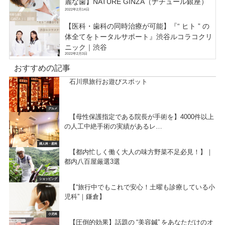
麗な歯】NATURE GINZA（ナチュール銀座）
2022年2月14日
【医科・歯科の同時治療が可能】『“ ヒト ” の
体全てをトータルサポート』渋谷ルコラコクリ
ニック｜渋谷
2022年2月3日
おすすめの記事
石川県旅行お遊びスポット
グルメ
【母性保護指定である院長が手術を】4000件以上
の人工中絶手術の実績があるレ…
婦人科・産科
【都内忙しく働く大人の味方野菜不足必見！】｜
都内八百屋厳選3選
ショッピング
【“旅行中でもこれで安心！土曜も診療している小
児科”｜鎌倉】
小児科
【圧倒的効果】話題の “美容鍼” をあなただけのオ