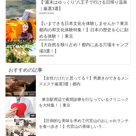
【“週末はゆっくり”八王子で行ける日帰り温泉
｜厳選3選】
2020年7月16日
【いまできる日本文化を体験しませんか？東京
都内の和文化体験特集！】日本の歴史を心に刻
める体験！｜東京
2020年6月29日
【大自然を独り占め！都内にある穴場キャンプ
場3選！】
2020年6月24日
おすすめの記事
【女性だけだと思ってる？】男磨きができるメン
ズエステ厳選3選｜都内
エステ
東京駅周辺で夜間診療を行なっているクリニック
を大特集！｜東京
内科
【圧倒的な美味を求めて代官山のおしゃれランチ
を食べ歩き！】代官山の美味しいラ…