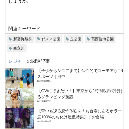
しょうか。
関連キーワード
新宿御苑前
代々木公園
芝公園
葛西臨海公園
西立川
レジャー
の関連記事
【子供からシニアまで】個性的でユーモアなTR
スポーツ｜府中
2022年1月31日
【GWに行きたい！】東京から2時間以内で行け
るグランピング施設
2021年4月30日
【背中も凍る恐怖体験を！お台場にあるホラー
度100%のお化け屋敷特集】｜お台場
2020年7月17日