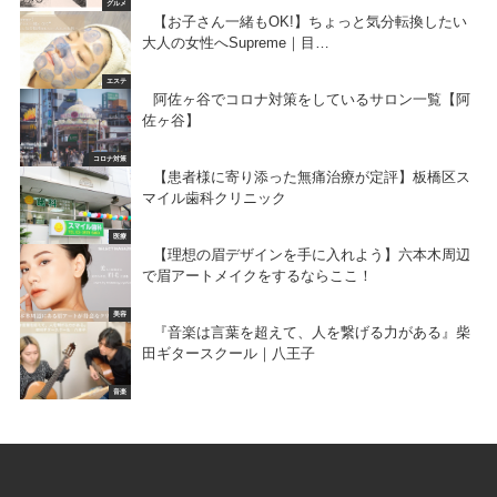
グルメ
【お子さん一緒もOK!】ちょっと気分転換したい
大人の女性へSupreme｜目…
エステ
阿佐ヶ谷でコロナ対策をしているサロン一覧【阿
佐ヶ谷】
コロナ対策
【患者様に寄り添った無痛治療が定評】板橋区ス
マイル歯科クリニック
医療
【理想の眉デザインを手に入れよう】六本木周辺
で眉アートメイクをするならここ！
美容
『音楽は言葉を超えて、人を繋げる力がある』柴
田ギタースクール｜八王子
音楽