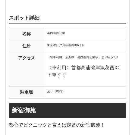
スポット詳細
葛西臨海公園
名称
東京都江戸川区臨海町6丁目
住所
〈電車利用〉京葉線「葛西臨海公園駅」より徒歩1分
アクセス
〈車利用〉首都高速湾岸線葛西IC
下車すぐ
あり（有料）
駐車場
新宿御苑
都心でピクニックと言えば定番の新宿御苑！