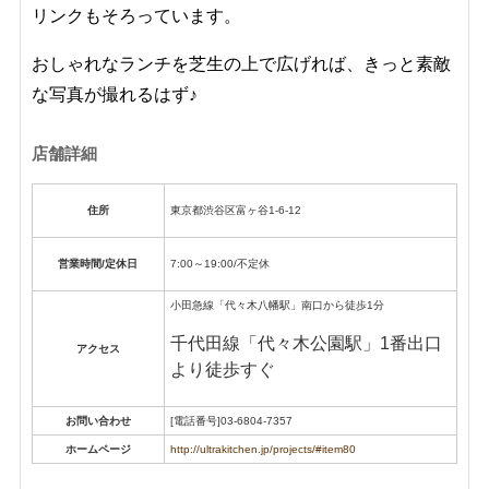
リンクもそろっています。
おしゃれなランチを芝生の上で広げれば、きっと素敵
な写真が撮れるはず♪
店舗詳細
住所
東京都渋谷区富ヶ谷1-6-12
営業時間/定休日
7:00～19:00/不定休
小田急線「代々木八幡駅」南口から徒歩1分
千代田線「代々木公園駅」1番出口
アクセス
より徒歩すぐ
お問い合わせ
[電話番号]03-6804-7357
ホームページ
http://ultrakitchen.jp/projects/#item80