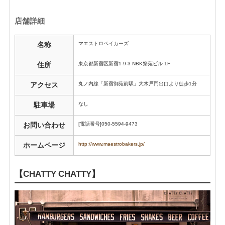
店舗詳細
マエストロベイカーズ
名称
東京都新宿区新宿1-9-3
NBK祭苑ビル 1F
住所
丸ノ内線「
新宿御苑前駅」
大木戸門出口より徒歩1分
アクセス
なし
駐車場
[電話番号]050-5594-9473
お問い合わせ
http://www.maestrobakers.jp/
ホームページ
【CHATTY CHATTY】