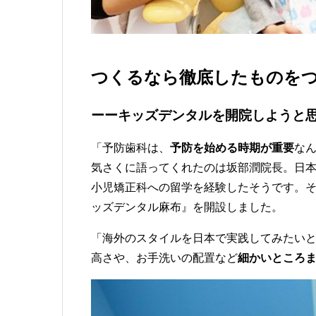
つくるなら徹底したものを
ーーキッズデンタルを開院しようと
「予防歯科は、
予防を始める時期が重要
な
気さくに語ってくれたのは坂部潤院長。
日本
小児矯正科への留学を経験したそうです。そ
ッズデンタル麻布』を開設しました。
「海外のスタイルを日本で実践してみたい
高さや、お手洗いの配置など
細かいところ