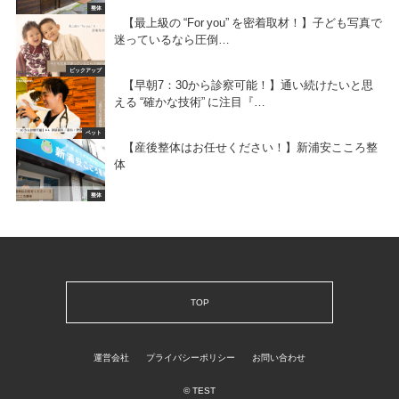
整体
【最上級の “For you” を密着取材！】子ども写真で
迷っているなら圧倒…
ピックアップ
【早朝7：30から診察可能！】通い続けたいと思
える “確かな技術” に注目『…
ペット
【産後整体はお任せください！】新浦安こころ整
体
整体
TOP
運営会社
プライバシーポリシー
お問い合わせ
© TEST