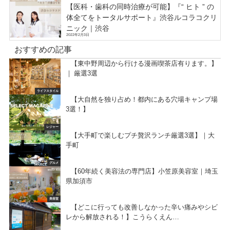
【医科・歯科の同時治療が可能】『“ ヒト ” の
体全てをトータルサポート』渋谷ルコラコクリ
ニック｜渋谷
2022年2月3日
おすすめの記事
【東中野周辺から行ける漫画喫茶店有ります。】
｜ 厳選3選
ライフスタイル
【大自然を独り占め！都内にある穴場キャンプ場
3選！】
レジャー
【大手町で楽しむプチ贅沢ランチ厳選3選】｜大
手町
グルメ
【60年続く美容法の専門店】小笠原美容室｜埼玉
県加須市
美容室
【どこに行っても改善しなかった辛い痛みやシビ
レから解放される！】こうらくえん…