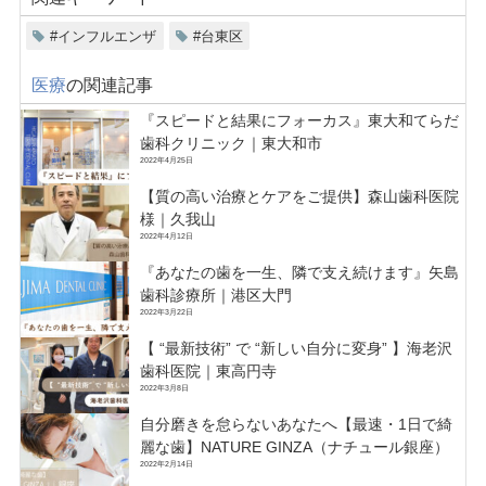
#インフルエンザ
#台東区
医療
の関連記事
『スピードと結果にフォーカス』東大和てらだ
歯科クリニック｜東大和市
2022年4月25日
【質の高い治療とケアをご提供】森山歯科医院
様｜久我山
2022年4月12日
『あなたの歯を一生、隣で支え続けます』矢島
歯科診療所｜港区大門
2022年3月22日
【 “最新技術” で “新しい自分に変身” 】海老沢
歯科医院｜東高円寺
2022年3月8日
自分磨きを怠らないあなたへ【最速・1日で綺
麗な歯】NATURE GINZA（ナチュール銀座）
2022年2月14日