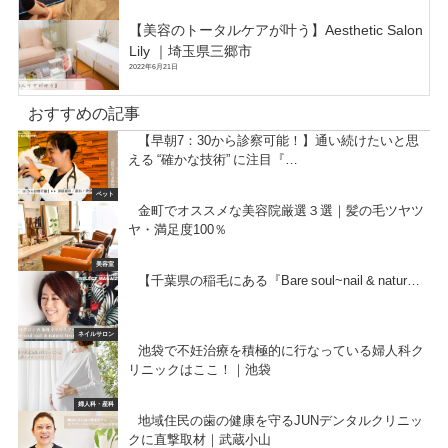
【美容のトータルケアが叶う】Aesthetic Salon
Lily ｜埼玉県三郷市
2022年6月21日
おすすめの記事
【早朝7：30から診察可能！】通い続けたいと思
える “確かな技術” に注目『…
ペット
金町でオススメな美容院厳選３選｜髪の毛ツヤツ
ヤ・満足度100％
美容室
【千葉県の稲毛にある『Bare soul~nail & natur…
ネイルサロン
池袋で不妊治療を積極的に行なっている婦人科ク
リニックはここ！｜池袋
婦人科・産科
地域住民の歯の健康を守るJUNデンタルクリニッ
クに直撃取材｜武蔵小山