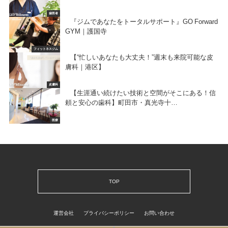
歯医者
『ジムであなたをトータルサポート』GO Forward
GYM｜護国寺
フィットネスジム
【“忙しいあなたも大丈夫！”週末も来院可能な皮
膚科｜港区】
皮膚科
【生涯通い続けたい技術と空間がそこにある！信
頼と安心の歯科】町田市・真光寺十…
医療
TOP
運営会社
プライバシーポリシー
お問い合わせ