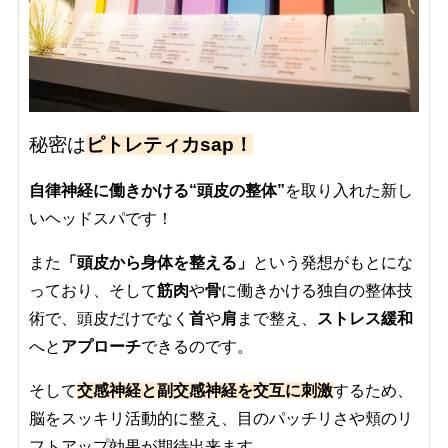
秘密は
ピトレティカ
sap！
自律神経に働きかける
“頭皮の整体”
を取り入れた新し
いヘッドスパです！
また
「頭皮から身体を整える」
という発想がもとにな
っており、そして
筋肉
や
骨
に働きかける
独自の整体技
術で、頭皮だけでなく
首
や
肩
まで整え、
ストレス緩和
へと
アプローチ
できるのです。
そして
交感神経と副交感神経を交互に刺激
するため、
脳をスッキリ活動的に整え、目のパッチリさや頬のリ
フトアップ効果が期待出来ます。