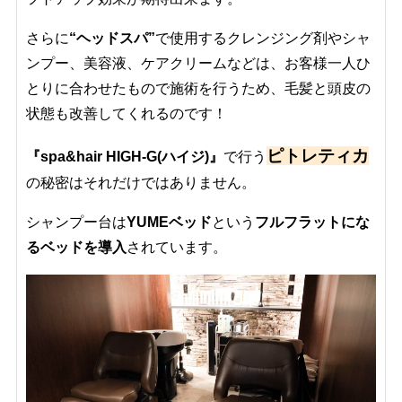
さらに
“ヘッドスパ”
で使用するクレンジング剤やシャ
ンプー、美容液、ケアクリームなどは、お客様一人ひ
とりに合わせたもので施術を行うため、毛髪と頭皮の
状態も改善してくれるのです！
ピトレティカ
『spa&hair HIGH-G(ハイジ)』
で行う
の秘密はそれだけではありません。
シャンプー台は
YUMEベッド
という
フルフラットにな
るベッドを導入
されています。