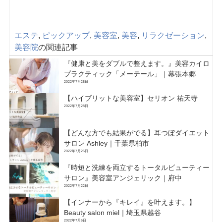
エステ
,
ピックアップ
,
美容室
,
美容
,
リラクゼーション
,
美容院
の関連記事
『健康と美をダブルで整えます。』美容カイロ
プラクティック「メーテール」｜幕張本郷
2022年7月28日
【ハイブリットな美容室】セリオン 祐天寺
2022年7月28日
【どんな方でも結果がでる】耳つぼダイエット
サロン Ashley｜千葉県柏市
2022年7月25日
『時短と洗練を両立するトータルビューティー
サロン』美容室アンジェリック｜府中
2022年7月22日
【インナーから『キレイ』を叶えます。】
Beauty salon miel｜埼玉県越谷
2022年7月5日