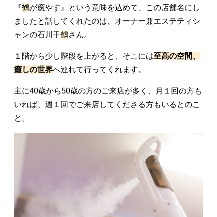
『
鶴
が癒やす』という意味を込めて、この店舗名にし
ましたと話してくれたのは、オーナー兼エステティシ
ャンの
石川千
鶴
さん。
１階から少し階段を上がると、そこには
至高の空間、
癒しの世界
へ連れて行ってくれます。
主に40歳から50歳の方のご来店が多く、月１回の方も
いれば、週１回でご来店してくださる方もいるとのこ
と。