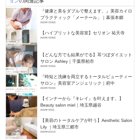
ョン
の関連記事
『健康と美をダブルで整えます。』美容カイロ
プラクティック「メーテール」｜幕張本郷
2022年7月28日
【ハイブリットな美容室】セリオン 祐天寺
2022年7月28日
【どんな方でも結果がでる】耳つぼダイエット
サロン Ashley｜千葉県柏市
2022年7月25日
『時短と洗練を両立するトータルビューティー
サロン』美容室アンジェリック｜府中
2022年7月22日
【インナーから『キレイ』を叶えます。】
Beauty salon miel｜埼玉県越谷
2022年7月5日
【美容のトータルケアが叶う】Aesthetic Salon
Lily ｜埼玉県三郷市
2022年6月21日