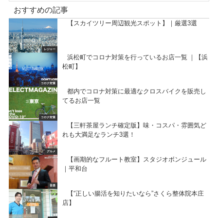
おすすめの記事
【スカイツリー周辺観光スポット】｜厳選3選
レジャー
浜松町でコロナ対策を行っているお店一覧 ｜【浜
松町】
コロナ対策
都内でコロナ対策に最適なクロスバイクを販売し
てるお店一覧
コロナ対策
【三軒茶屋ランチ確定版】味・コスパ・雰囲気ど
れも大満足なランチ3選！
グルメ
【画期的なフルート教室】スタジオボンジュール
｜平和台
音楽
【“正しい腸活を知りたいなら”さくら整体院本庄
店】