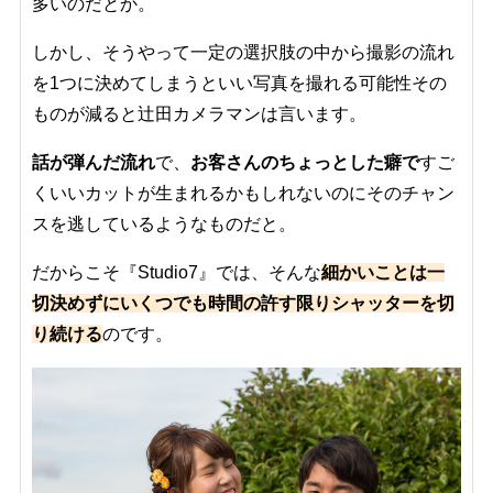
多いのだとか。
しかし、そうやって一定の選択肢の中から撮影の流れ
を1つに決めてしまうといい写真を撮れる可能性その
ものが減ると辻田カメラマンは言います。
話が弾んだ流れ
で、
お客さんのちょっとした癖で
すご
くいいカットが生まれるかもしれないのにそのチャン
スを逃しているようなものだと。
だからこそ『Studio7』では、そんな
細かいことは一
切決めずにいくつでも時間の許す限りシャッターを切
り続ける
のです。