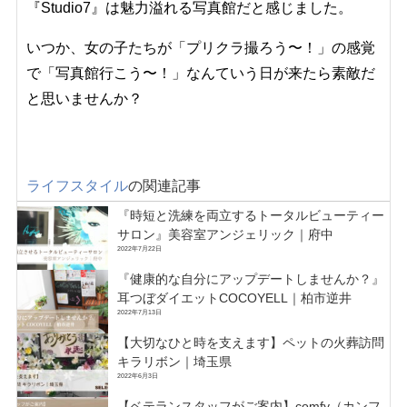
『Studio7』は魅力溢れる写真館だと感じました。
いつか、女の子たちが「プリクラ撮ろう〜！」の感覚
で「写真館行こう〜！」なんていう日が来たら素敵だ
と思いませんか？
ライフスタイル
の関連記事
『時短と洗練を両立するトータルビューティー
サロン』美容室アンジェリック｜府中
2022年7月22日
『健康的な自分にアップデートしませんか？』
耳つぼダイエットCOCOYELL｜柏市逆井
2022年7月13日
【大切なひと時を支えます】ペットの火葬訪問
キラリボン｜埼玉県
2022年6月3日
【ベテランスタッフがご案内】comfy（カンフ