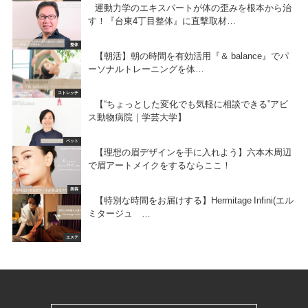
運動力学のエキスパートが体の歪みを根本から治
す！『台東4丁目整体』に直撃取材…
整体
【朝活】朝の時間を有効活用『＆ balance』でパ
ーソナルトレーニングを体…
ストレッチ
【“ちょっとした変化でも気軽に相談できる”アビ
ス動物病院｜学芸大学】
ペット
【理想の眉デザインを手に入れよう】六本木周辺
で眉アートメイクをするならここ！
美容
【特別な時間をお届けする】Hermitage Infini(エル
ミタージュ …
エステ