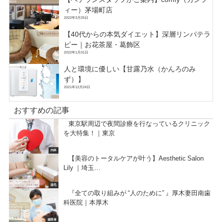
ィー）茅場町店
2022年3月25日
【40代からの本気ダイエット】深層リンパテラ
ピー｜お花茶屋・葛飾区
2022年1月31日
人と環境に優しい【甘露乃水（かんろのみ
ず）】
2021年12月24日
おすすめの記事
東京駅周辺で夜間診療を行なっているクリニック
を大特集！｜東京
内科
【美容のトータルケアが叶う】Aesthetic Salon
Lily ｜埼玉…
脱毛
『全ての取り組みが “人のために” 』厚木妻田南歯
科医院｜本厚木
歯医者