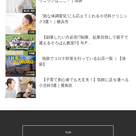
リニックはここ！｜池袋
婦人科・産科
“急な体調変化”にも応えてくれる小児科クリニッ
ク3選！｜横浜市
小児科
【副業したい方必見!?副業、起業目指して親子で
通えるそろばん教室!!】N.P…
学習塾
池袋でコロナ対策を行っているお店一覧 ｜【池
袋】
コロナ対策
【子育て初心者でも大丈夫！】気軽に足を運べる
小児科3選｜豊島区
内科
TOP