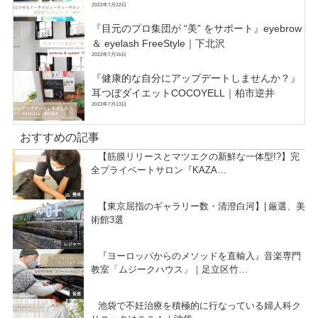
2022年7月22日
『目元のプロ集団が “美” をサポート』eyebrow
＆ eyelash FreeStyle｜下北沢
2022年7月15日
『健康的な自分にアップデートしませんか？』
耳つぼダイエットCOCOYELL｜柏市逆井
2022年7月13日
おすすめの記事
【筋膜リリースとマツエクの新鮮な一体型!?】完
全プライベートサロン『KAZA…
整体
【東京屈指のギャラリー数・清澄白河】| 厳選、美
術館3選
レジャー
『ヨーロッパからのメソッドを直輸入』音楽専門
教室「ムジークハウス」｜足立区竹…
音楽
池袋で不妊治療を積極的に行なっている婦人科ク