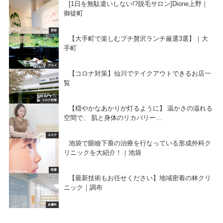
[1日を無駄遣いしない!?脱毛サロン]Dione上野｜
御徒町
美容
【大手町で楽しむプチ贅沢ランチ厳選3選】｜大
手町
グルメ
【コロナ対策】仙川でテイクアウトできるお店一
覧
コロナ対策
【穏やかなあかりが灯るように】 温かさの溢れる
空間で、 肌と身体のリカバリー…
エステ
池袋で眼瞼下垂の治療を行なっている形成外科ク
リニックを大紹介！｜池袋
医療
【最新技術もお任せください】地域密着の林クリ
ニック｜調布
皮膚科