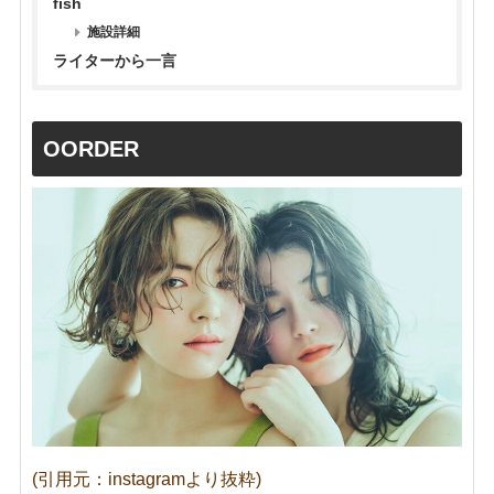
fish
施設詳細
ライターから一言
OORDER
(引用元：instagramより抜粋)