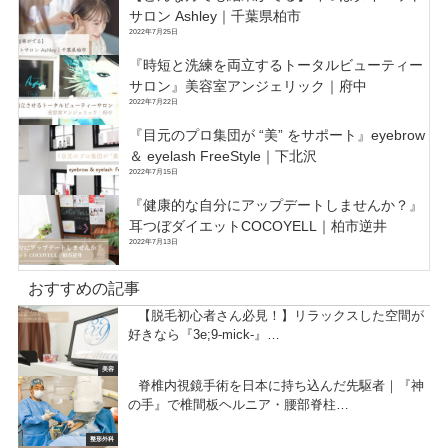
サロン Ashley｜千葉県柏市
2022年7月25日
『時短と洗練を両立するトータルビューティー
サロン』美容室アンジェリック｜府中
2022年7月22日
『目元のプロ集団が “美” をサポート』eyebrow
＆ eyelash FreeStyle｜下北沢
2022年7月15日
『健康的な自分にアップデートしませんか？』
耳つぼダイエットCOCOYELL｜柏市逆井
2022年7月13日
おすすめの記事
【脱毛初心者さん必見！】リラックスした空間が
好きなら『3e;9-mick-』…
美容
脊椎内視鏡手術を日本に持ち込んだ先駆者｜『神
の手』で椎間板ヘルニア・腰部脊柱…
整形外科