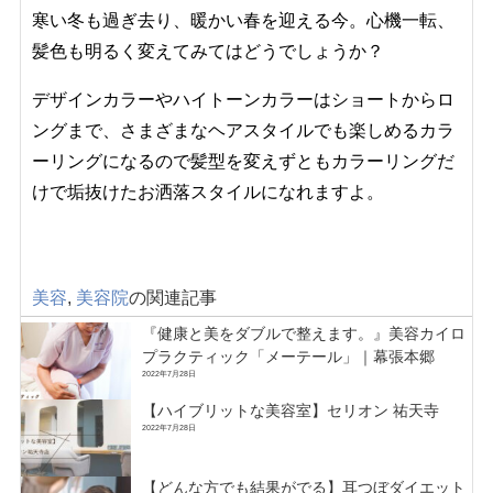
寒い冬も過ぎ去り、暖かい春を迎える今。心機一転、
髪色も明るく変えてみてはどうでしょうか？
デザインカラーやハイトーンカラーはショートからロ
ングまで、さまざまなヘアスタイルでも楽しめるカラ
ーリングになるので髪型を変えずともカラーリングだ
けで垢抜けたお洒落スタイルになれますよ。
美容
,
美容院
の関連記事
『健康と美をダブルで整えます。』美容カイロ
プラクティック「メーテール」｜幕張本郷
2022年7月28日
【ハイブリットな美容室】セリオン 祐天寺
2022年7月28日
【どんな方でも結果がでる】耳つぼダイエット