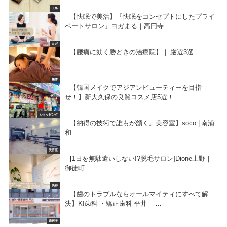
工事
【快眠で美活】『快眠をコンセプトにしたプライ
ベートサロン』ヨガまる｜高円寺
ヨガ
【腰痛に効く勝どきの治療院】｜ 厳選3選
整体
【韓国メイクでアジアンビューティーを目指
せ！】新大久保の良質コスメ店5選！
ショッピング
【納得の技術で誰もが頷く。美容室】soco.| 南浦
和
美容室
[1日を無駄遣いしない!?脱毛サロン]Dione上野｜
御徒町
美容
【歯のトラブルならオールマイティにすべて解
決】KI歯科 ・矯正歯科 平井｜ …
歯医者