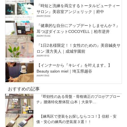
『時短と洗練を両立するトータルビューティー
サロン』美容室アンジェリック｜府中
2022年7月22日
『健康的な自分にアップデートしませんか？』
耳つぼダイエットCOCOYELL｜柏市逆井
2022年7月13日
『1日2名様限定！！女性のための』美容鍼灸サ
ロン 漢方美人｜成城学園前
2022年7月7日
【インナーから『キレイ』を叶えます。】
Beauty salon miel｜埼玉県越谷
2022年7月5日
おすすめの記事
『即効性のある骨盤・骨格矯正のプロがアプロー
チ』腰痛特化整体院 山本｜大泉学…
整体
【練馬区で塗装をお探しならココ！】信頼・安
価・安心の練馬の塗装屋３選！！