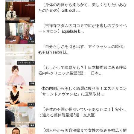
【身体の内側から柔らかく、美しくなりたいあな
たのための】Silk doll …
整体
【吉祥寺マダムの口コミで広がる癒しのプライベ
ートサロン】aquabule b…
エステ
『自分らしさを引き出す、アイラッシュの時代』
eyelash salon Li…
アイラッシュサロン
【もしかして喘息かも？】日本橋周辺にある呼吸
器内科クリニック厳選3選！｜日本…
内科
体の内側から美しく綺麗に痩せる！エステサロン
『サロンドアヴァンセ』に直撃取材…
エステ
【身体の不調が長引いているあなたに！】安心し
て通える整体院厳選3選｜文京区
整体
【婦人科から美容治療まで女性の悩みを幅広く解