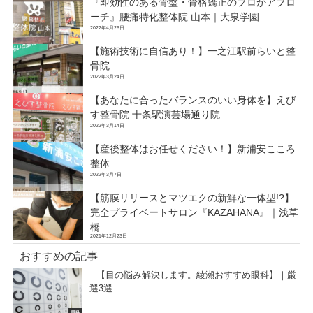
『即効性のある骨盤・骨格矯正のプロがアプロ
ーチ』腰痛特化整体院 山本｜大泉学園
2022年4月26日
【施術技術に自信あり！】一之江駅前らいと整
骨院
2022年3月24日
【あなたに合ったバランスのいい身体を】えび
す整骨院 十条駅演芸場通り院
2022年3月14日
【産後整体はお任せください！】新浦安こころ
整体
2022年3月7日
【筋膜リリースとマツエクの新鮮な一体型!?】
完全プライベートサロン『KAZAHANA』｜浅草
橋
2021年12月23日
おすすめの記事
【目の悩み解決します。綾瀬おすすめ眼科】｜厳
選3選
眼科