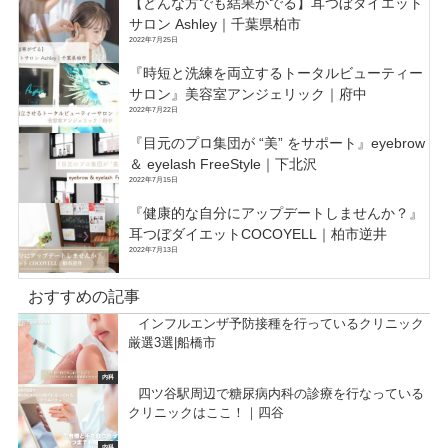
【どんな方でも結果がでる】耳つぼダイエット
サロン Ashley｜千葉県柏市
2022年7月25日
『時短と洗練を両立するトータルビューティー
サロン』美容室アンジェリック｜府中
2022年7月22日
『目元のプロ集団が “美” をサポート』eyebrow
＆ eyelash FreeStyle｜下北沢
2022年7月15日
『健康的な自分にアップデートしませんか？』
耳つぼダイエットCOCOYELL｜柏市逆井
2022年7月13日
おすすめの記事
インフルエンザ予防接種を行っているクリニック
厳選3選|船橋市
内科
四ツ谷駅周辺で糖尿病内科の診療を行なっている
クリニックはここ！｜四谷
内科