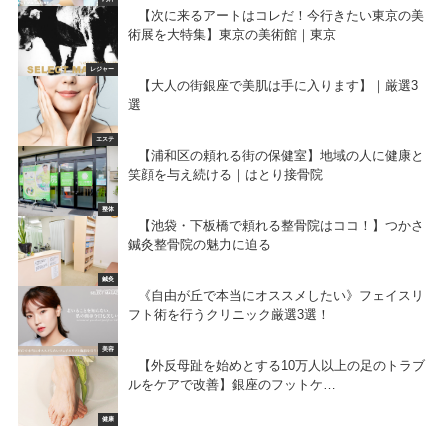
【次に来るアートはコレだ！今行きたい東京の美
術展を大特集】東京の美術館｜東京
レジャー
【大人の街銀座で美肌は手に入ります】｜厳選3
選
エステ
【浦和区の頼れる街の保健室】地域の人に健康と
笑顔を与え続ける｜はとり接骨院
整体
【池袋・下板橋で頼れる整骨院はココ！】つかさ
鍼灸整骨院の魅力に迫る
鍼灸
《自由が丘で本当にオススメしたい》フェイスリ
フト術を行うクリニック厳選3選！
美容
【外反母趾を始めとする10万人以上の足のトラブ
ルをケアで改善】銀座のフットケ…
健康