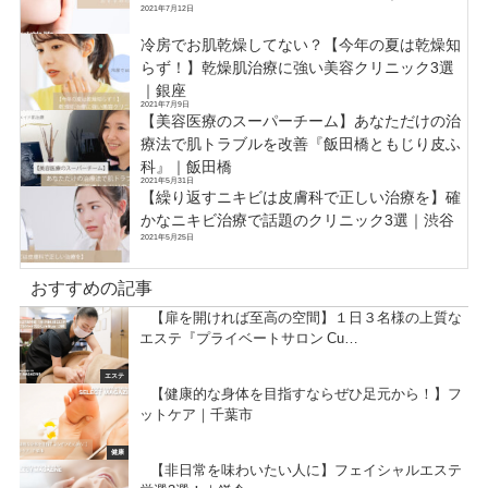
2021年7月12日
冷房でお肌乾燥してない？【今年の夏は乾燥知
らず！】乾燥肌治療に強い美容クリニック3選
｜銀座
2021年7月9日
【美容医療のスーパーチーム】あなただけの治
療法で肌トラブルを改善『飯田橋ともじり皮ふ
科』｜飯田橋
2021年5月31日
【繰り返すニキビは皮膚科で正しい治療を】確
かなニキビ治療で話題のクリニック3選｜渋谷
2021年5月25日
おすすめの記事
【扉を開ければ至高の空間】１日３名様の上質な
エステ『プライベートサロン Cu…
エステ
【健康的な身体を目指すならぜひ足元から！】フ
ットケア｜千葉市
健康
【非日常を味わいたい人に】フェイシャルエステ