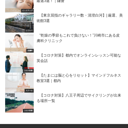
厳選3選！｜鎌倉
ピックアップ
【東京屈指のギャラリー数・清澄白河】| 厳選、美
術館3選
レジャー
“乾燥の季節もこれで負けない！”川崎市にある皮
膚科クリニック
皮膚科
【コロナ対策】都内でオンラインレッスン可能な
英会話
コロナ対策
【たまには脳と心をリセット】マインドフルネス
教室3選｜都内
スクール
【コロナ対策】八王子周辺でサイクリングが出来
る場所一覧
コロナ対策