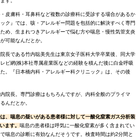
います。
科・皮膚科・耳鼻科など複数の診療科に受診する場合があるか
ニック』では、咳・アレルギー問題を包括的に解決すべく専門
のため、生まれつきアレルギーで悩む方や喘息・慢性気管支炎
とが可能なんだとか。
の院長である竹内聡美先生は東京女子医科大学卒業後、同大学
レビ網(株)本社専属産業医などの経験を積んだ後に白金呼吸
した。『日本橋内科・アレルギー科クリニック』は、その後
竹内院長。専門診療はもちろんですが、内科全般のプライマ
ゃるんだとか。
では、喘息の疑いがある患者様に対して一酸化窒素ガス分析装
ています。
喘息の患者様は呼気に一酸化窒素が多く含まれてい
で喘息の診断に有効なんだそうです。検査時間は約2分間と