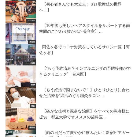
【初心者さんでも大丈夫！ぜひ歌舞伎の世界
へ！】
レジャー
【10年後も美しいヘアスタイルをサポートする南
林間のこだわり抜かれた美容室】…
美容室
阿佐ヶ谷でコロナ対策をしているサロン一覧【阿
佐ヶ谷】
コロナ対策
【“もう予約済み？インフルエンザの予防接種がで
きるクリニック”｜台東区】
医療
【もう妊活で悩まないで！】ひとりひとりに合わ
せた治療を“温活めぐり鍼灸サロン…
整体
【確かな技術と親身な治療】をすべての患者様に
提供｜都立大学でオススメの歯科医…
歯医者
【雨の日だって爽やかに飲みたい！新宿ビアガー