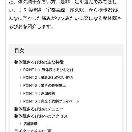
た。体の調子が悪い方、是非、足を運んでみてほし
い。
ＪＲ高崎線・宇都宮線「尾久駅」から徒歩2分
あ
んなに辛かった痛みがウソみたいに楽になる整体院さ
るびおを紹介します。
目次
整体院さるびおの主な特徴
POINT１： 整体院さるびおとは
POINT２：揉み返しのない施術
POINT３：驚きの骨盤矯正
POINT４：原因改善
POINT５：完全予約制プライベート
整体院さるびおのメニュー
整体院さるびおへのアクセス
店舗詳細
ライターからの一言