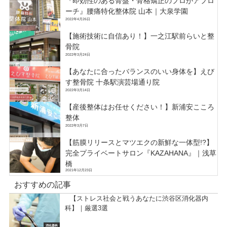
『即効性のある骨盤・骨格矯正のプロがアプロ
ーチ』腰痛特化整体院 山本｜大泉学園
2022年4月26日
【施術技術に自信あり！】一之江駅前らいと整
骨院
2022年3月24日
【あなたに合ったバランスのいい身体を】えび
す整骨院 十条駅演芸場通り院
2022年3月14日
【産後整体はお任せください！】新浦安こころ
整体
2022年3月7日
【筋膜リリースとマツエクの新鮮な一体型!?】
完全プライベートサロン『KAZAHANA』｜浅草
橋
2021年12月23日
おすすめの記事
【ストレス社会と戦うあなたに渋谷区消化器内
科】｜厳選3選
消化器科