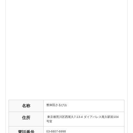
整体院さるびお
名称
東京都荒川区西尾久7-13-4 ダイアパレス尾久駅前104
住所
号室
03-6807-6998
電話番号