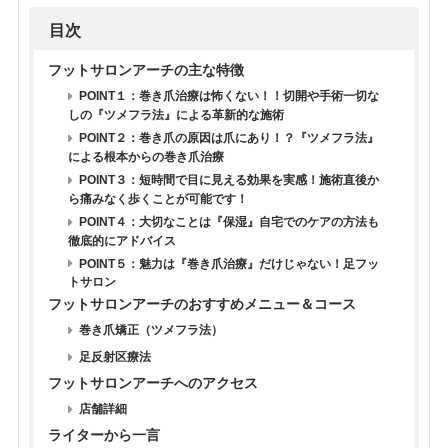
目次
フットサロンアーチの主な特徴
POINT１：巻き爪治療は怖くない！！切開や手術一切な
しの『ツメフラ法』による革新的な施術
POINT２：巻き爪の原因は爪にあり！？『ツメフラ法』
による根本からの巻き爪治療
POINT３：短時間で目に見える効果を実感！施術直後か
ら痛みなく歩くことが可能です！
POINT４：大切なことは『保湿』自宅でのケアの方法も
徹底的にアドバイス
POINT５：魅力は『巻き爪治療』だけじゃない！足フッ
トサロン
フットサロンアーチのおすすめメニュー＆コース
巻き爪矯正（ツメフラ法）
足反射区療法
フットサロンアーチへのアクセス
店舗詳細
ライターから一言