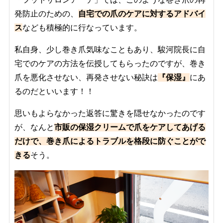
発防止のための、
自宅での爪のケアに対するアドバイ
ス
なども積極的に行なっています。
私自身、少し巻き爪気味なこともあり、駿河院長に自
宅でのケアの方法を伝授してもらったのですが、巻き
爪を悪化させない、再発させない秘訣は
『保湿』
にあ
るのだといいます！！
思いもよらなかった返答に驚きを隠せなかったのです
が、なんと
市販の保湿クリームで爪をケアしてあげる
だけで、巻き爪によるトラブルを格段に防ぐことがで
きる
そう。