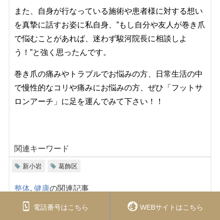
また、自身が行なっている施術や患者様に対する想い
を真摯に話すお姿に私自身、”もし自分や友人が巻き爪
で悩むことがあれば、迷わず駿河院長に相談しよ
う！”と強く思ったんです。
巻き爪の痛みやトラブルでお悩みの方、日常生活の中
で慢性的なコリや痛みにお悩みの方、ぜひ「フットサ
ロンアーチ」に足を運んでみて下さい！！
関連キーワード
新小岩
葛飾区
整体
,
健康
の関連記事
【美容と治療が叶う場所】美療サロン うらら｜
電話番号はこちら
WEBサイトはこちら
千葉県松戸市