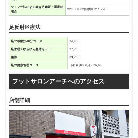
ツメフラ法による巻き爪矯正・重度の
¥20,680※2回以降 ¥11,990
場合
足反射区療法
足ツボ療法40分コース
¥4,400
足管理＋ゆらゆら整体セット
¥7,700
整体
¥3,700
足の健康管理コース
（初回 約 80分）¥6,600
フットサロンアーチへのアクセス
店舗詳細