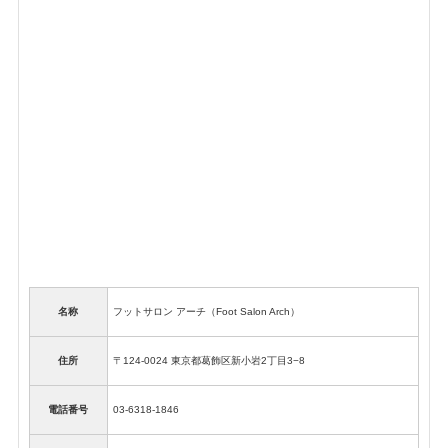
名称
フットサロン アーチ（Foot Salon Arch）
住所
〒124-0024 東京都葛飾区新小岩2丁目3−8
電話番号
03-6318-1846