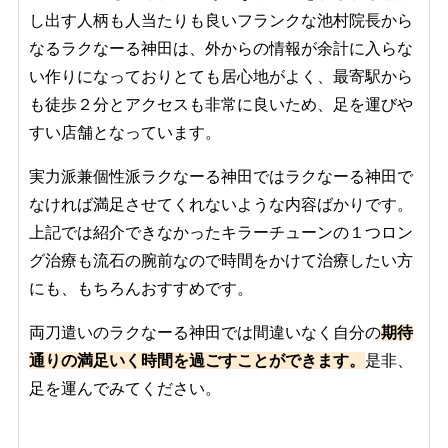
し出す人柄も人当たりも良いフランクな池村院長から
なるラクなーる神田は、外からの情報が余計に入らな
い作りになっておりとても居心地がよく、最寄駅から
も徒歩２分とアクセスも非常に良いため、足を運びや
すい店舗となっています。
実力派兼個性派ラクなーる神田ではラクなーる神田で
なければ満足させてくれないような内容ばかりです。
上記では紹介できなかったキラーチューンの１つロン
グ治療も流石の腕前なので時間をかけて治療したい方
にも、もちろんおすすめです。
両刀遣いのラクなーる神田では間違いなく自分の
期待
通り
の
満
足いく時間を過ごすことができます。
是非、
足を運んでみてください。