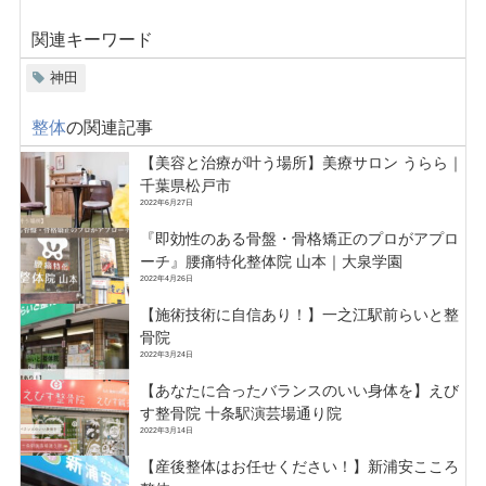
関連キーワード
神田
整体
の関連記事
【美容と治療が叶う場所】美療サロン うらら｜
千葉県松戸市
2022年6月27日
『即効性のある骨盤・骨格矯正のプロがアプロ
ーチ』腰痛特化整体院 山本｜大泉学園
2022年4月26日
【施術技術に自信あり！】一之江駅前らいと整
骨院
2022年3月24日
【あなたに合ったバランスのいい身体を】えび
す整骨院 十条駅演芸場通り院
2022年3月14日
【産後整体はお任せください！】新浦安こころ