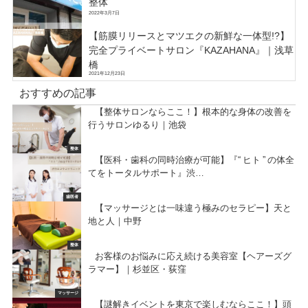
整体
2022年3月7日
【筋膜リリースとマツエクの新鮮な一体型!?】
完全プライベートサロン『KAZAHANA』｜浅草
橋
2021年12月23日
おすすめの記事
【整体サロンならここ！】根本的な身体の改善を
行うサロンゆるり｜池袋
整体
【医科・歯科の同時治療が可能】『“ ヒト ” の体全
てをトータルサポート』渋…
歯医者
【マッサージとは一味違う極みのセラピー】天と
地と人｜中野
整体
お客様のお悩みに応え続ける美容室【ヘアーズグ
ラマー】｜杉並区・荻窪
マッサージ
【謎解きイベントを東京で楽しむならここ！】頭