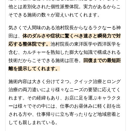
他とは差別化された個性派整体院。実力があるからこ
そできる施術の数々が迎えいれてくれます。
気さくで人間味のある池村院長からなるラクなーる神
田は、
体のダルさや症状に驚くべき速さと瞬発力で対
応する整体院です。
池村院長の東洋医学や西洋医学を
含む、カルチャーを熟知した膨大な知識で構成される
技術だからこそできる施術は圧巻。
回復までの最短距
離を提示してくれます。
施術内容は大きく分けて２つ。クイック治療とロング
治療の両刀遣いにより様々なニーズの要望に応えてく
れます。その経緯もあり、お店に足を運ぶキャラクタ
ーは様々でその中には、仕事のお昼休みに軽く顔を出
される方や、仕事帰りに立ち寄ったりなど地域密着と
しても親しまれている。