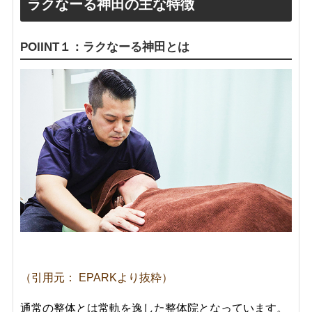
ラクなーる神田の主な特徴
POIINT１：ラクなーる神田とは
（引用元： EPARKより抜粋）
通常の整体とは常軌を逸した整体院となっています。