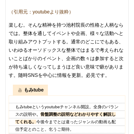
（引用元：youtubeより抜粋）
楽しむ。そんな精神を持つ池村院長の性格と人柄なら
では。整体を通してイベントや企画、様々な活動へと
取り組みアウトプットする。通常のどこにでもある、
いわゆるオーソドックスな整体ではまるで考えられな
いことばかりのイベント、企画の数々は参加すると次
が待ち遠しくなってしまうほど良い意味で癖がありま
す。随時SNSを中心に情報を更新。必見です。
もみtube
もみtubeというyoutubeチャンネル開設。全身のバラン
スの説明や
、
骨盤調整の説明などわかりやすく解説し
てくれる。
今後今までとは違ったジャンルの動画も配
信予定とのこと。乞うご期待。